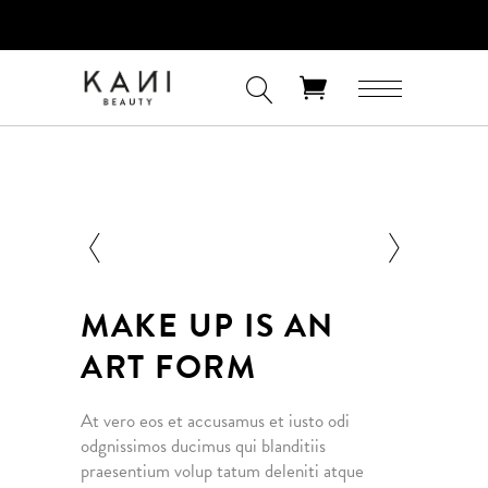
FREE 3-DAY SHIPPING ON ORDERS OF $60+ AND FREE EXPRESS
SHIPPING ON ORDERS OF $100+
No products in the cart.
MAKE UP IS AN
ART FORM
At vero eos et accusamus et iusto odi
odgnissimos ducimus qui blanditiis
praesentium volup tatum deleniti atque